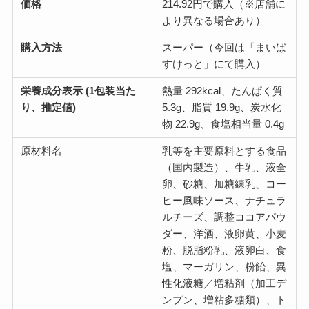
価格
214.92円で購入（※店舗に
より異なる場合あり）
購入方法
スーパー（今回は「まいば
すけっと」にて購入）
栄養成分表示 (1包装当た
熱量 292kcal、たんぱく質
り、推定値)
5.3g、脂質 19.9g、炭水化
物 22.9g、食塩相当量 0.4g
原材料名
乳等を主要原料とする食品
（国内製造）、牛乳、液全
卵、砂糖、加糖練乳、コー
ヒー風味ソース、ナチュラ
ルチーズ、調整ココアパウ
ダー、洋酒、液卵黄、小麦
粉、脱脂粉乳、液卵白、食
塩、マーガリン、粉飴、異
性化液糖／増粘剤（加工デ
ンプン、増粘多糖類）、ト