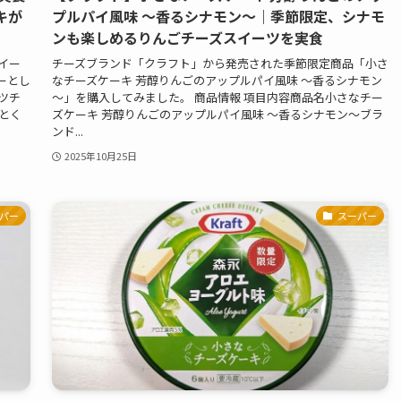
キが
プルパイ風味 ～香るシナモン～｜季節限定、シナモ
ンも楽しめるりんごチーズスイーツを実食
イー
チーズブランド「クラフト」から発売された季節限定商品「小さ
ーとし
なチーズケーキ 芳醇りんごのアップルパイ風味 ～香るシナモン
ツチ
～」を購入してみました。 商品情報 項目内容商品名小さなチー
とく
ズケーキ 芳醇りんごのアップルパイ風味 ～香るシナモン～ブラ
ンド...
2025年10月25日
パー
スーパー