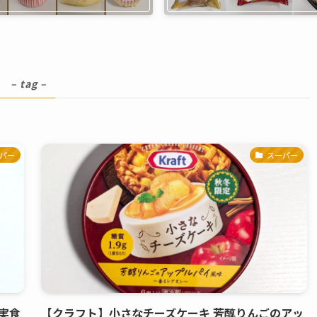
キ
– tag –
パー
スーパー
実食
【クラフト】小さなチーズケーキ 芳醇りんごのアッ