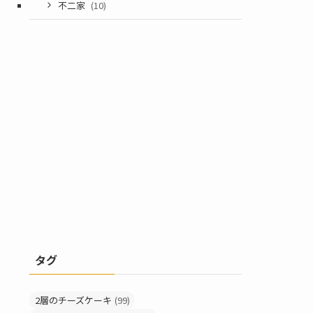
不二家
(10)
タグ
2層のチーズケーキ
(99)