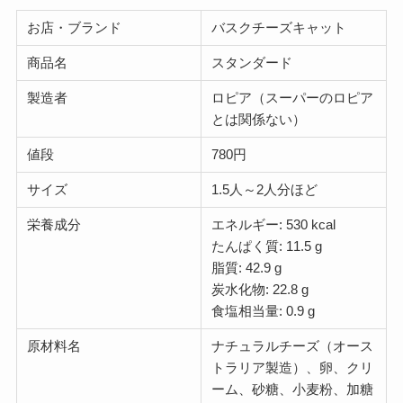
お店・ブランド
バスクチーズキャット
商品名
スタンダード
製造者
ロピア（スーパーのロピア
とは関係ない）
値段
780円
サイズ
1.5人～2人分ほど
栄養成分
エネルギー: 530 kcal
たんぱく質: 11.5 g
脂質: 42.9 g
炭水化物: 22.8 g
食塩相当量: 0.9 g
原材料名
ナチュラルチーズ（オース
トラリア製造）、卵、クリ
ーム、砂糖、小麦粉、加糖