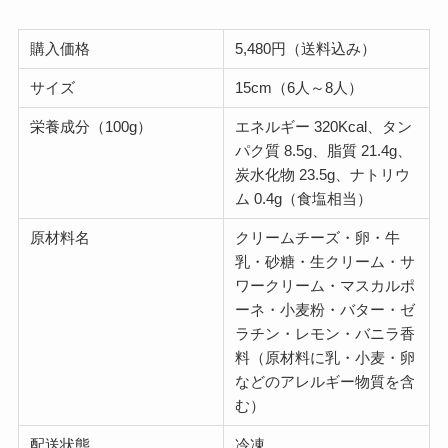
購入価格
5,480円（送料込み）
サイズ
15cm（6人～8人）
栄養成分（100g）
エネルギー 320Kcal、タン
パク質 8.5g、脂質 21.4g、
炭水化物 23.5g、ナトリウ
ム 0.4g（食塩相当）
原材料名
クリームチーズ・卵・牛
乳・砂糖・生クリーム・サ
ワークリーム・マスカルポ
ーネ・小麦粉・バター・ゼ
ラチン・レモン・バニラ香
料（原材料に乳・小麦・卵
などのアレルギー物質を含
む）
配送状態
冷凍