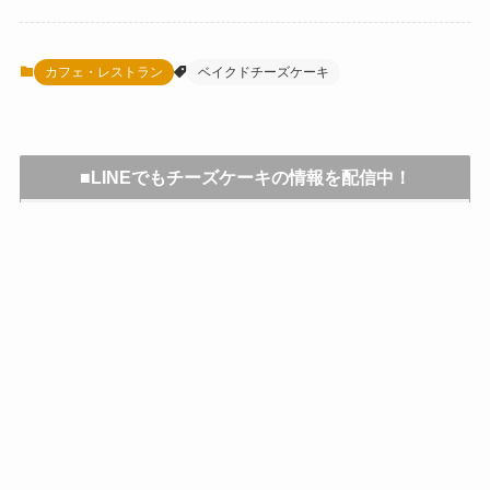
カフェ・レストラン
ベイクドチーズケーキ
■LINEでもチーズケーキの情報を配信中！
毎週月曜日の12時25分に1週間分の記事をLINEに
て、まとめてお届けします。よろしければ友だち追
加お願いします。
<友だち追加の方法>
▼下記リンクをクリックして友だちを追加してくだ
さい