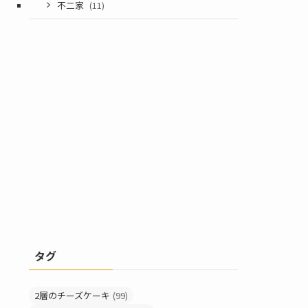
不二家
(11)
タグ
2層のチーズケーキ
(99)