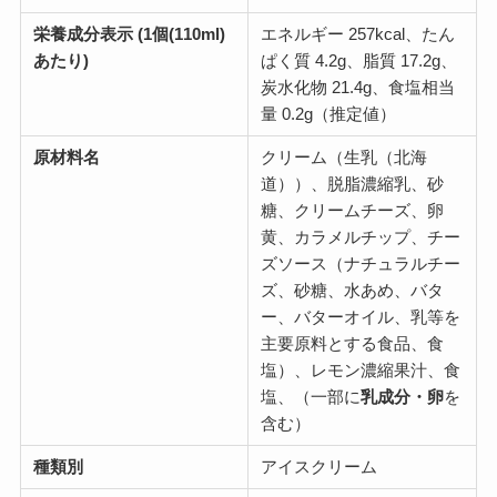
栄養成分表示 (1個(110ml)
エネルギー 257kcal、たん
あたり)
ぱく質 4.2g、脂質 17.2g、
炭水化物 21.4g、食塩相当
量 0.2g（推定値）
原材料名
クリーム（生乳（北海
道））、脱脂濃縮乳、砂
糖、クリームチーズ、卵
黄、カラメルチップ、チー
ズソース（ナチュラルチー
ズ、砂糖、水あめ、バタ
ー、バターオイル、乳等を
主要原料とする食品、食
塩）、レモン濃縮果汁、食
塩、（一部に
乳成分・卵
を
含む）
種類別
アイスクリーム