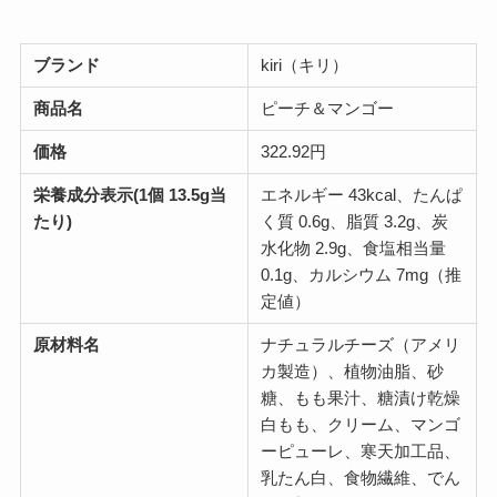
ブランド
kiri（キリ）
商品名
ピーチ＆マンゴー
価格
322.92円
栄養成分表示(1個 13.5g当
エネルギー 43kcal、たんぱ
たり)
く質 0.6g、脂質 3.2g、炭
水化物 2.9g、食塩相当量
0.1g、カルシウム 7mg（推
定値）
原材料名
ナチュラルチーズ（アメリ
カ製造）、植物油脂、砂
糖、もも果汁、糖漬け乾燥
白もも、クリーム、マンゴ
ーピューレ、寒天加工品、
乳たん白、食物繊維、でん