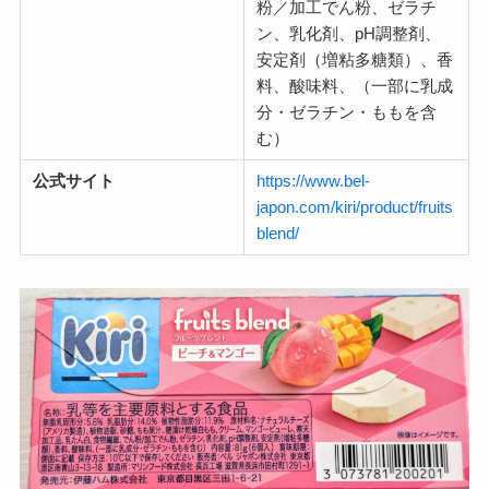
粉／加工でん粉、ゼラチ
ン、乳化剤、pH調整剤、
安定剤（増粘多糖類）、香
料、酸味料、（一部に乳成
分・ゼラチン・ももを含
む）
公式サイト
https://www.bel-
japon.com/kiri/product/fruits
blend/