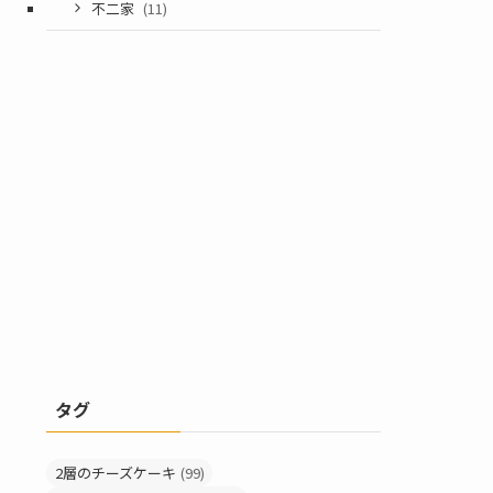
不二家
(11)
タグ
2層のチーズケーキ
(99)