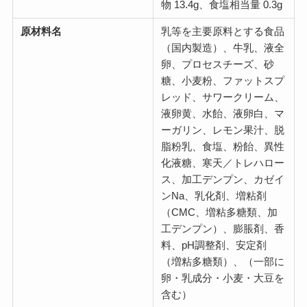
物 13.4g、食塩相当量 0.3g
原材料名
乳等を主要原料とする食品
（国内製造）、牛乳、液全
卵、プロセスチーズ、砂
糖、小麦粉、ファットスプ
レッド、サワークリーム、
液卵黄、水飴、液卵白、マ
ーガリン、レモン果汁、脱
脂粉乳、食塩、粉飴、異性
化液糖、寒天／トレハロー
ス、加工デンプン、カゼイ
ンNa、乳化剤、増粘剤
（CMC、増粘多糖類、加
工デンプン）、膨脹剤、香
料、pH調整剤、安定剤
（増粘多糖類）、（一部に
卵・乳成分・小麦・大豆を
含む）