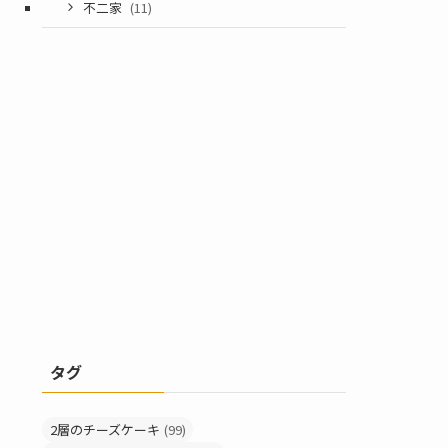
不二家
(11)
タグ
2層のチーズケーキ
(99)