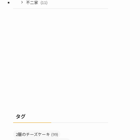
不二家
(11)
タグ
2層のチーズケーキ
(99)