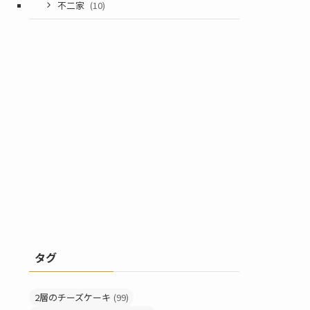
不二家
(10)
タグ
2層のチーズケーキ
(99)