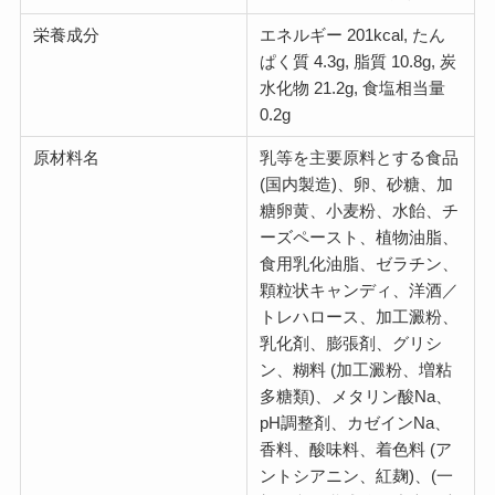
栄養成分
エネルギー 201kcal, たん
ぱく質 4.3g, 脂質 10.8g, 炭
水化物 21.2g, 食塩相当量
0.2g
原材料名
乳等を主要原料とする食品
(国内製造)、卵、砂糖、加
糖卵黄、小麦粉、水飴、チ
ーズペースト、植物油脂、
食用乳化油脂、ゼラチン、
顆粒状キャンディ、洋酒／
トレハロース、加工澱粉、
乳化剤、膨張剤、グリシ
ン、糊料 (加工澱粉、増粘
多糖類)、メタリン酸Na、
pH調整剤、カゼインNa、
香料、酸味料、着色料 (ア
ントシアニン、紅麹)、(一