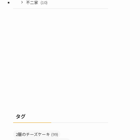
不二家
(10)
タグ
2層のチーズケーキ
(99)