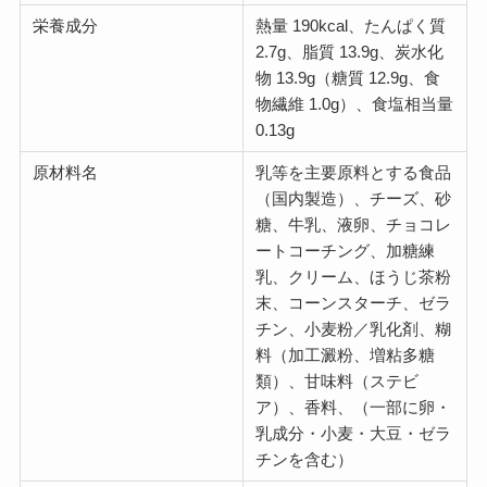
栄養成分
熱量 190kcal、たんぱく質
2.7g、脂質 13.9g、炭水化
物 13.9g（糖質 12.9g、食
物繊維 1.0g）、食塩相当量
0.13g
原材料名
乳等を主要原料とする食品
（国内製造）、チーズ、砂
糖、牛乳、液卵、チョコレ
ートコーチング、加糖練
乳、クリーム、ほうじ茶粉
末、コーンスターチ、ゼラ
チン、小麦粉／乳化剤、糊
料（加工澱粉、増粘多糖
類）、甘味料（ステビ
ア）、香料、（一部に卵・
乳成分・小麦・大豆・ゼラ
チンを含む）