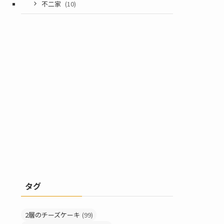
不二家
(10)
タグ
2層のチーズケーキ
(99)