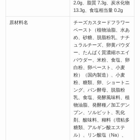
2.0g、脂質 7.3g、炭水化物
13.3g、食塩相当量 0.2g
原材料名
チーズカスタードフラワー
ペースト（植物油脂、水あ
め、砂糖、脱脂粉乳、ナチ
ュラルチーズ、卵黄パウダ
ー、たんぱく質濃縮ホエイ
パウダー、米粉、食塩、卵
白粉、卵ペースト、小麦
粉）（国内製造）、小麦
粉、糖類、卵、ショートニ
ング、パン酵母、脱脂粉
乳、食塩、発酵風味料、植
物油脂、発酵種／加工デン
プン、ソルビット、乳化
剤、酸味料、糊料（増粘多
糖類、アルギン酸エステ
ル）、リン酸塩（Na）、