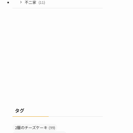
不二家
(11)
タグ
2層のチーズケーキ
(99)