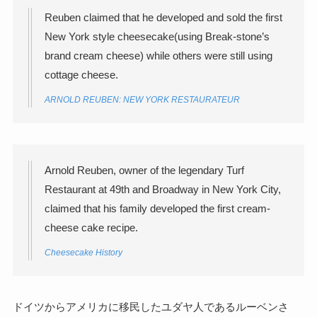
Reuben claimed that he developed and sold the first
New York style cheesecake(using Break-stone’s
brand cream cheese) while others were still using
cottage cheese.
ARNOLD REUBEN: NEW YORK RESTAURATEUR
Arnold Reuben, owner of the legendary Turf
Restaurant at 49th and Broadway in New York City,
claimed that his family developed the first cream-
cheese cake recipe.
Cheesecake History
ドイツからアメリカに移民したユダヤ人であるルーベンさ