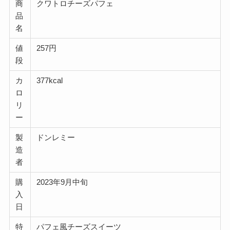
商
クワトロチーズパフェ
品
名
値
257円
段
カ
377kcal
ロ
リ
ー
製
ドンレミー
造
者
購
2023年9月中旬
入
日
特
パフェ風チーズスイーツ