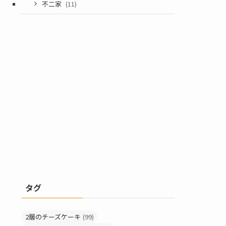
不二家
(11)
タグ
2層のチーズケーキ
(99)