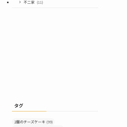
不二家
(11)
タグ
2層のチーズケーキ
(99)