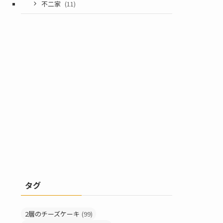
不二家
(11)
タグ
2層のチーズケーキ
(99)