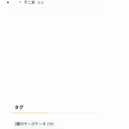
不二家
(11)
タグ
2層のチーズケーキ
(99)