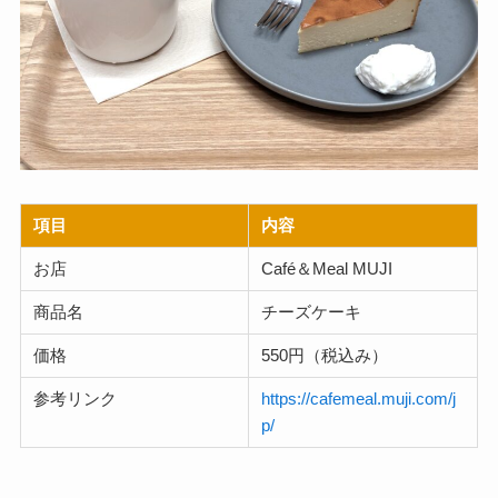
項目
内容
お店
Café＆Meal MUJI
商品名
チーズケーキ
価格
550円（税込み）
参考リンク
https://cafemeal.muji.com/j
p/