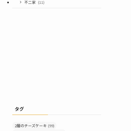
不二家
(11)
タグ
2層のチーズケーキ
(99)