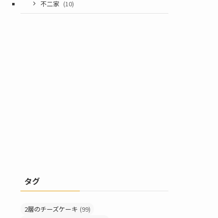
不二家
(10)
タグ
2層のチーズケーキ
(99)