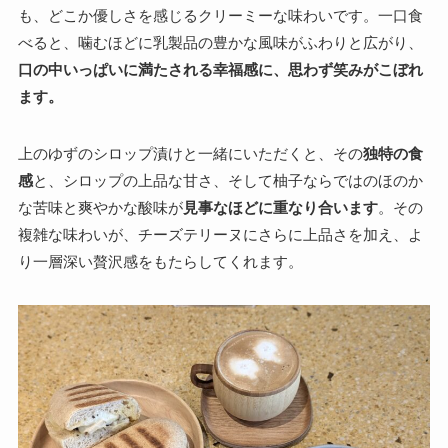
も、どこか優しさを感じるクリーミーな味わいです。一口食
べると、噛むほどに乳製品の豊かな風味がふわりと広がり、
口の中いっぱいに満たされる幸福感に、思わず笑みがこぼれ
ます。
上のゆずのシロップ漬けと一緒にいただくと、その
独特の食
感
と、シロップの上品な甘さ、そして柚子ならではのほのか
な苦味と爽やかな酸味が
見事なほどに重なり合います
。その
複雑な味わいが、チーズテリーヌにさらに上品さを加え、よ
り一層深い贅沢感をもたらしてくれます。