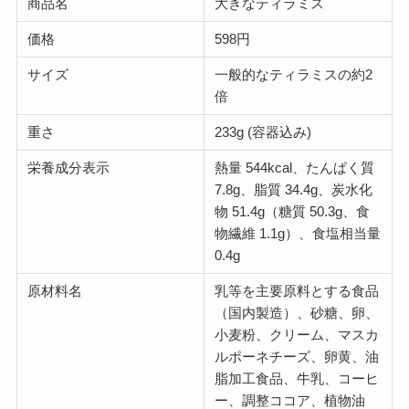
商品名
大きなティラミス
価格
598円
サイズ
一般的なティラミスの約2
倍
重さ
233g (容器込み)
栄養成分表示
熱量 544kcal、たんぱく質
7.8g、脂質 34.4g、炭水化
物 51.4g（糖質 50.3g、食
物繊維 1.1g）、食塩相当量
0.4g
原材料名
乳等を主要原料とする食品
（国内製造）、砂糖、卵、
小麦粉、クリーム、マスカ
ルポーネチーズ、卵黄、油
脂加工食品、牛乳、コーヒ
ー、調整ココア、植物油