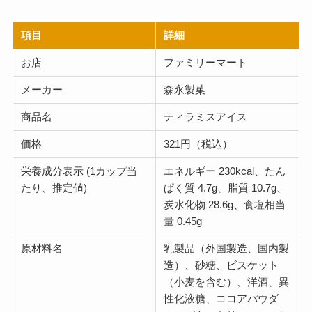
項目
詳細
お店
ファミリーマート
メーカー
森永製菓
商品名
ティラミスアイス
価格
321円（税込）
栄養成分表示 (1カップ当
エネルギー 230kcal、たん
たり、推定値)
ぱく質 4.7g、脂質 10.7g、
炭水化物 28.6g、食塩相当
量 0.45g
原材料名
乳製品（外国製造、国内製
造）、砂糖、ビスケット
（小麦を含む）、洋酒、異
性化液糖、ココアパウダ