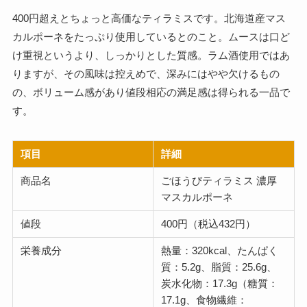
400円超えとちょっと高価なティラミスです。北海道産マス
カルポーネをたっぷり使用しているとのこと。ムースは口ど
け重視というより、しっかりとした質感。ラム酒使用ではあ
りますが、その風味は控えめで、深みにはやや欠けるもの
の、ボリューム感があり値段相応の満足感は得られる一品で
す。
項目
詳細
商品名
ごほうびティラミス 濃厚
マスカルポーネ
値段
400円（税込432円）
栄養成分
熱量：320kcal、たんぱく
質：5.2g、脂質：25.6g、
炭水化物：17.3g（糖質：
17.1g、食物繊維：