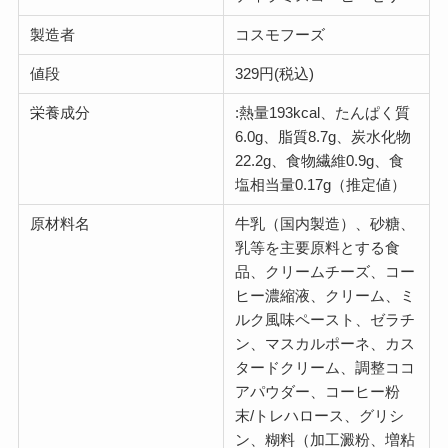
製造者
コスモフーズ
値段
329円(税込)
栄養成分
:熱量193kcal、たんぱく質
6.0g、脂質8.7g、炭水化物
22.2g、食物繊維0.9g、食
塩相当量0.17g（推定値）
原材料名
牛乳（国内製造）、砂糖、
乳等を主要原料とする食
品、クリームチーズ、コー
ヒー濃縮液、クリーム、ミ
ルク風味ペースト、ゼラチ
ン、マスカルポーネ、カス
タードクリーム、調整ココ
アパウダー、コーヒー粉
末/トレハロース、グリシ
ン、糊料（加工澱粉、増粘