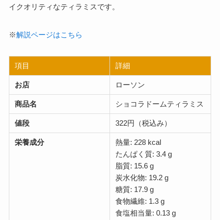
イクオリティなティラミスです。
※
解説ページはこちら
項目
詳細
お店
ローソン
商品名
ショコラドームティラミス
値段
322円（税込み）
栄養成分
熱量: 228 kcal
たんぱく質: 3.4 g
脂質: 15.6 g
炭水化物: 19.2 g
糖質: 17.9 g
食物繊維: 1.3 g
食塩相当量: 0.13 g