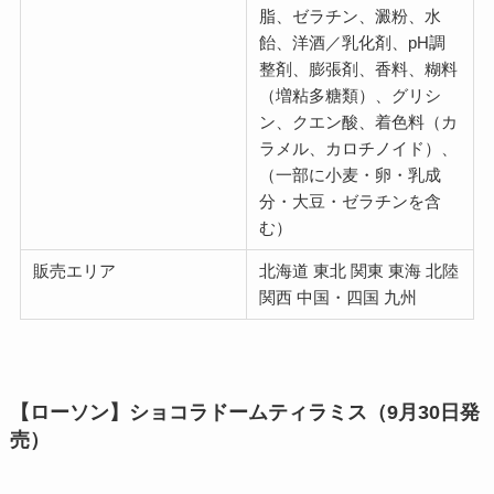
脂、ゼラチン、澱粉、水
飴、洋酒／乳化剤、pH調
整剤、膨張剤、香料、糊料
（増粘多糖類）、グリシ
ン、クエン酸、着色料（カ
ラメル、カロチノイド）、
（一部に小麦・卵・乳成
分・大豆・ゼラチンを含
む）
販売エリア
北海道 東北 関東 東海 北陸
関西 中国・四国 九州
【ローソン】ショコラドームティラミス（9月30日発
売）