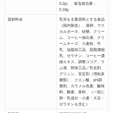
0.2g）、食塩相当量：
0.18g
原材料名
乳等を主要原料とする食品
（国内製造）、液卵、マス
カルポーネ、砂糖、クリー
ム、コーヒー抽出液、クリ
ームチーズ、小麦粉、牛
乳、油脂加工品、脱脂濃縮
乳、ゼラチン、コーヒー濃
縮エキス、調整ココア、ラ
ム酒、卵加工品／乳化剤、
グリシン、安定剤（増粘多
糖類）、クエン酸、pH調
整剤、カラメル色素、酸味
料、酵素、香料、（一部に
卵・乳成分・小麦・大豆・
ゼラチンを含む）