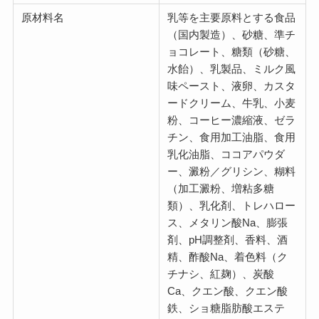
原材料名
乳等を主要原料とする食品
（国内製造）、砂糖、準チ
ョコレート、糖類（砂糖、
水飴）、乳製品、ミルク風
味ペースト、液卵、カスタ
ードクリーム、牛乳、小麦
粉、コーヒー濃縮液、ゼラ
チン、食用加工油脂、食用
乳化油脂、ココアパウダ
ー、澱粉／グリシン、糊料
（加工澱粉、増粘多糖
類）、乳化剤、トレハロー
ス、メタリン酸Na、膨張
剤、pH調整剤、香料、酒
精、酢酸Na、着色料（ク
チナシ、紅麹）、炭酸
Ca、クエン酸、クエン酸
鉄、ショ糖脂肪酸エステ