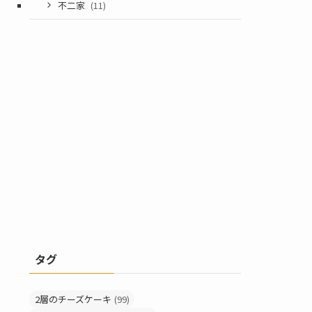
不二家
(11)
タグ
2層のチーズケーキ
(99)