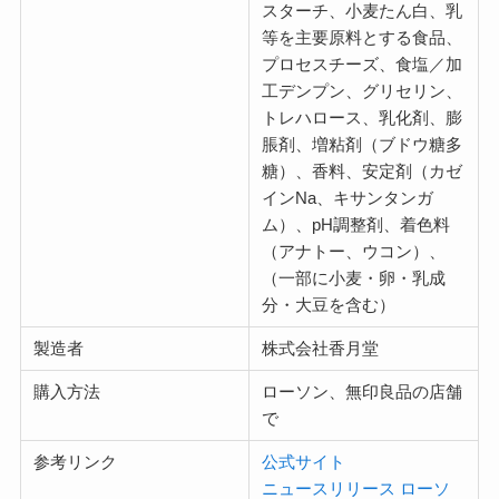
スターチ、小麦たん白、乳
等を主要原料とする食品、
プロセスチーズ、食塩／加
工デンプン、グリセリン、
トレハロース、乳化剤、膨
脹剤、増粘剤（ブドウ糖多
糖）、香料、安定剤（カゼ
インNa、キサンタンガ
ム）、pH調整剤、着色料
（アナトー、ウコン）、
（一部に小麦・卵・乳成
分・大豆を含む）
製造者
株式会社香月堂
購入方法
ローソン、無印良品の店舗
で
参考リンク
公式サイト
ニュースリリース ローソ