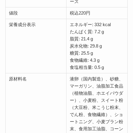
ーズ
値段
税込220円
栄養成分表示
エネルギー: 332 kcal
たんぱく質: 7.2 g
脂質: 21.4 g
炭水化物: 29.8 g
糖質: 25.5 g
食物繊維: 4.3 g
食塩相当量: 0.5 g
原材料名
液卵（国内製造）、砂糖、
マーガリン、油脂加工食品
（植物油脂、ホエイパウダ
ー）、小麦粉、スイート粉
（大豆粉、米こうじ粉末、
でん粉、食物繊維）、ショ
ートニング、小麦ブラン粉
末、食用加工油脂、コーン