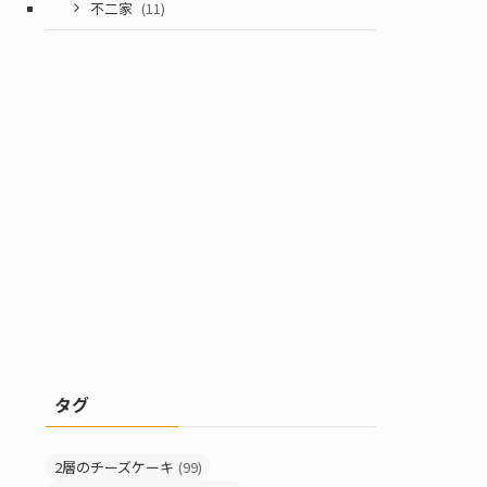
不二家
(11)
タグ
2層のチーズケーキ
(99)