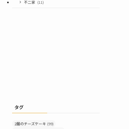
不二家
(11)
タグ
2層のチーズケーキ
(99)