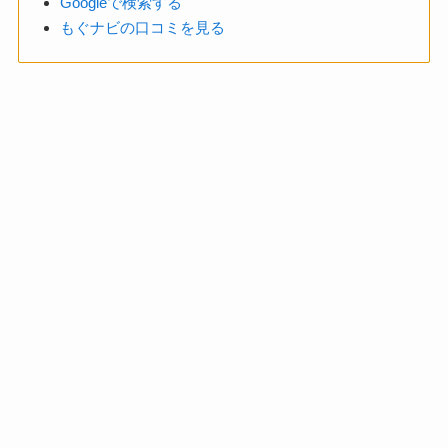
Googleで検索する
もぐナビの口コミを見る
その他の関連記事
チーズケーキサンドは色々なものがあります。
最近では羽二重餅と餡こを使ったチーズケーキサンドなんて
ものもあります。
https://cheese-cake.net/habutaebatacheese/
https://cheese-cake.net/rateru/