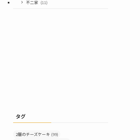
不二家
(11)
タグ
2層のチーズケーキ
(99)