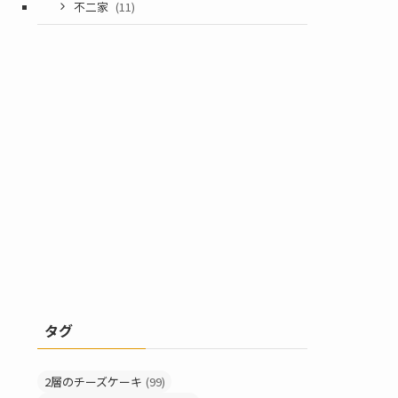
不二家
(11)
タグ
2層のチーズケーキ
(99)