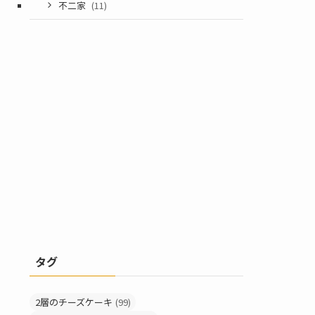
不二家
(11)
タグ
2層のチーズケーキ
(99)