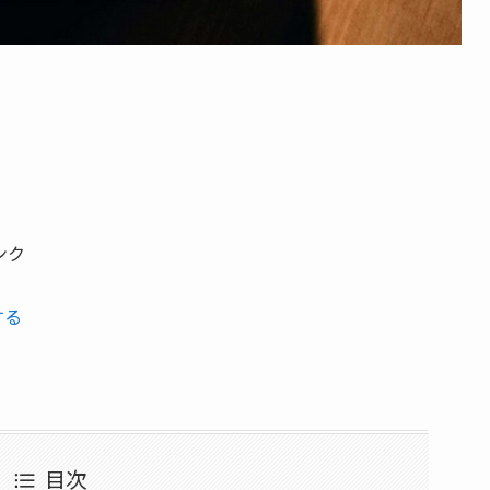
ンク
する
目次