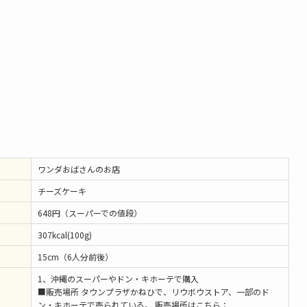
ワンダおばさんのお店
チーズケーキ
648円（スーパーでの値段）
307kcal(100g)
15cm（6人分前後）
1、沖縄のスーパーやドン・キホーテで購入
■販売場所 タウンプラザかねひで、リウボウストア、一部のド
ン・キホーテで売られている。 販売場所はこちら：