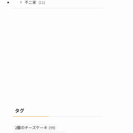
不二家
(11)
タグ
2層のチーズケーキ
(99)