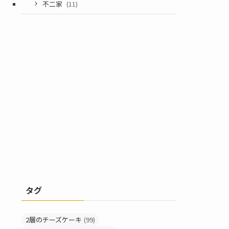
不二家
(11)
タグ
2層のチーズケーキ
(99)