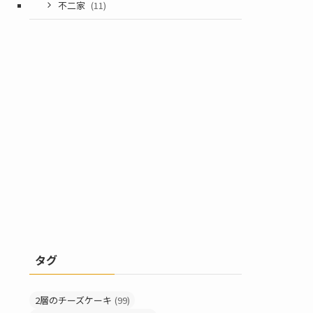
不二家
(11)
タグ
2層のチーズケーキ
(99)