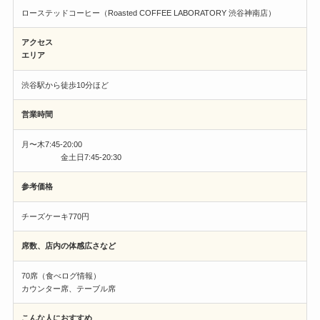
ローステッドコーヒー（Roasted COFFEE LABORATORY 渋谷神南店）
アクセス
エリア
渋谷駅から徒歩10分ほど
営業時間
月〜木7:45-20:00
金土日7:45-20:30
参考価格
チーズケーキ770円
席数、店内の体感広さなど
70席（食べログ情報）
カウンター席、テーブル席
こんな人におすすめ