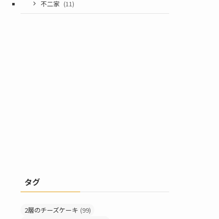
不二家
(11)
タグ
2層のチーズケーキ
(99)