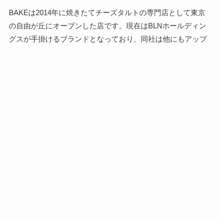
BAKEは2014年に焼きたてチーズタルトの専門店として東京
の自由が丘にオープンした店です。現在はBLNホールディン
グスが手掛けるブランドとなっており、同社は他にもアップ
ルパイ専門店の「RINGO」やバターサンド専門店の
「PRESS BUTTER SAND」など、街で人気の洋菓子ブラン
ドを数多く手掛けています。現在BAKEは日本に18店を展開
（海外23店）しています。今回は池袋店を訪問しました。
その他、BAKEで購入できるチーズタルト
ちなみに本記事執筆時点では、BAKEから他にも秋の味覚を
使ったチーズタルトが販売されています。
１つは栗とマロンペーストを使いモンブランをイメージした