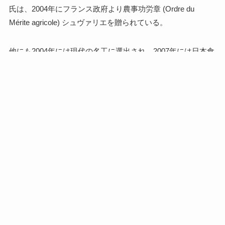
氏は、2004年にフランス政府より農事功労章 (Ordre du
Mérite agricole) シュヴァリエを贈られている。
他にも2004年には現代の名工に選出され、2007年には日本食
生活文化賞において金賞を受賞している。
吉田菊次郎氏は、日本における西洋菓子に関する数々の著書
を出版しており、西洋菓子文化の啓蒙にも積極的だ。筆者も
吉田氏の著書にはとてもお世話になっている。
特筆すべき点は他にもたくさんあるが、とにかく個人的には
レアチーズを一度食べてほしい。他店とは少し違う、食べご
たえのあるチーズケーキなので。
ブールミッシュの各種リンク（公式サイトなど）