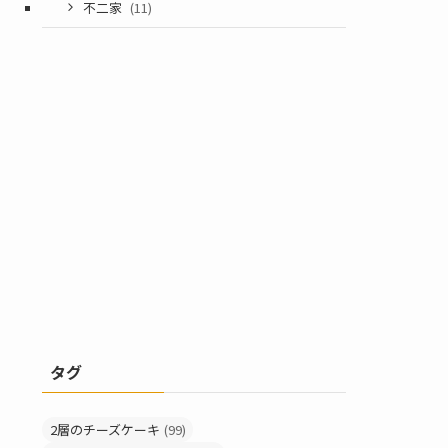
不二家
(11)
タグ
2層のチーズケーキ
(99)