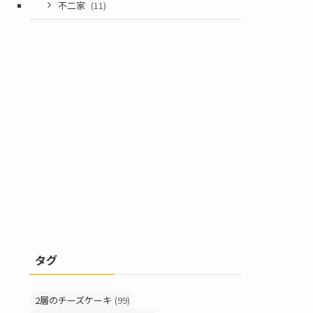
不二家
(11)
タグ
2層のチーズケーキ
(99)