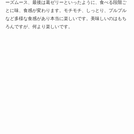
ーズムース、最後は葛ゼリーといったように、食べる段階ご
とに味、食感が変わります。モチモチ、しっとり、プルプル
など多様な食感があり本当に楽しいです。美味しいのはもち
ろんですが、何より楽しいです。
商品名は「苺ソースとレアチーズのももいろパフェ」となっ
ており、パフェであることが明記されています。カップタイ
プのレアチーズスイーツではなく、パフェなのです。パフェ
と考えるとこの豪華さ、そして様々な食感のトッピングと非
対称的なトッピングの仕方にも納得できます。
そして色々な味や食感を1つで堪能できる様はまさにパフェ
です。パフェとしての役割をしっかり果たした一品なのでは
ないでしょうか。
ちなみにセブンは年の瀬にジャンボサイズの苺のレアチーズ