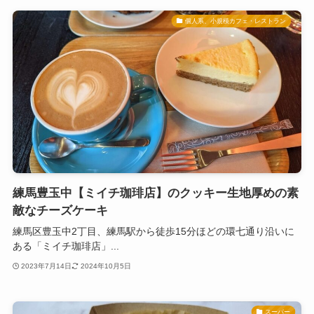
個人系、小規模カフェ・レストラン
練馬豊玉中【ミイチ珈琲店】のクッキー生地厚めの素
敵なチーズケーキ
練馬区豊玉中2丁目、練馬駅から徒歩15分ほどの環七通り沿いに
ある「ミイチ珈琲店」...
2023年7月14日
2024年10月5日
スーパー