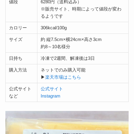
値段
6280円（送料込み）
※販売サイト、時期によって値段が変わ
るようです
カロリー
306kcal/100g
サイズ
約 縦7.5cm×横24cm×高さ3cm
約8～10名様分
日持ち
冷凍で2週間、解凍後は3日
購入方法
ネットでのみ購入可能
▶
楽天市場はこちら
公式サイト
公式サイト
など
Instagram